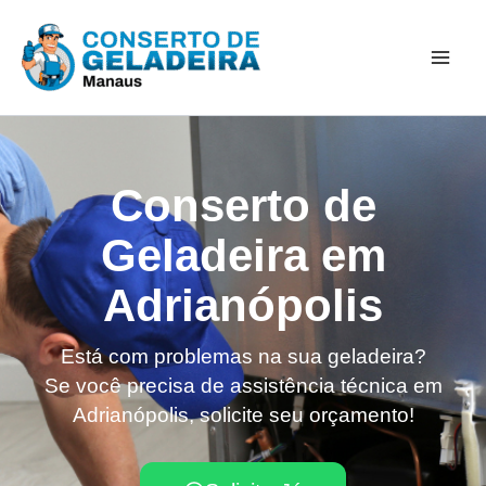
Ir
Mai
para
Men
o
conteúdo
Conserto de
Geladeira em
Adrianópolis
Está com problemas na sua geladeira?
Se você precisa de assistência técnica em
Adrianópolis, solicite seu orçamento!