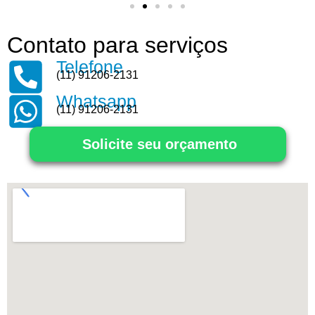
Contato para serviços
Telefone
(11) 91206-2131
Whatsapp
(11) 91206-2131
Solicite seu orçamento