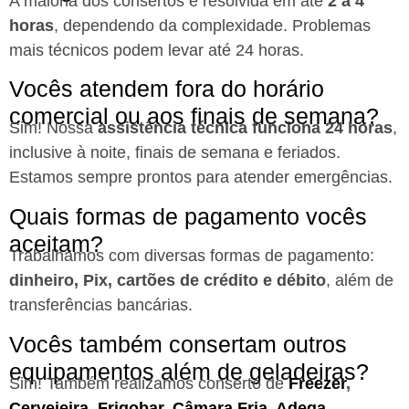
A maioria dos consertos é resolvida em até
2 a 4
horas
, dependendo da complexidade. Problemas
mais técnicos podem levar até 24 horas.
Vocês atendem fora do horário
comercial ou aos finais de semana?
Sim! Nossa
assistência técnica funciona 24 horas
,
inclusive à noite, finais de semana e feriados.
Estamos sempre prontos para atender emergências.
Quais formas de pagamento vocês
aceitam?
Trabalhamos com diversas formas de pagamento:
dinheiro, Pix, cartões de crédito e débito
, além de
transferências bancárias.
Vocês também consertam outros
equipamentos além de geladeiras?
Sim! Também realizamos conserto de
Freezer
,
Cervejeira
,
Frigobar
,
Câmara Fria
,
Adega