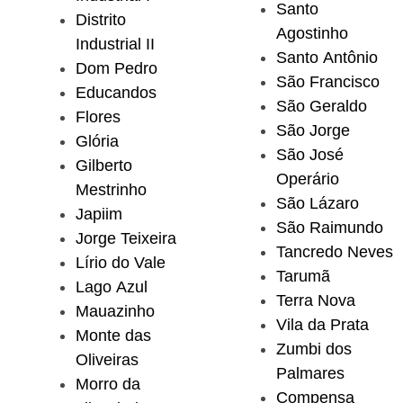
Santo
Distrito
Agostinho
Industrial II
Santo Antônio
Dom Pedro
São Francisco
Educandos
São Geraldo
Flores
São Jorge
Glória
São José
Gilberto
Operário
Mestrinho
São Lázaro
Japiim
São Raimundo
Jorge Teixeira
Tancredo Neves
Lírio do Vale
Tarumã
Lago Azul
Terra Nova
Mauazinho
Vila da Prata
Monte das
Zumbi dos
Oliveiras
Palmares
Morro da
Compensa