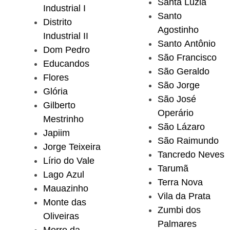
Santa Luzia
Industrial I
Santo
Distrito
Agostinho
Industrial II
Santo Antônio
Dom Pedro
São Francisco
Educandos
São Geraldo
Flores
São Jorge
Glória
São José
Gilberto
Operário
Mestrinho
São Lázaro
Japiim
São Raimundo
Jorge Teixeira
Tancredo Neves
Lírio do Vale
Tarumã
Lago Azul
Terra Nova
Mauazinho
Vila da Prata
Monte das
Zumbi dos
Oliveiras
Palmares
Morro da