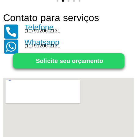
Contato para serviços
Telefone
(11) 91206-2131
Whatsapp
(11) 91206-2131
Solicite seu orçamento