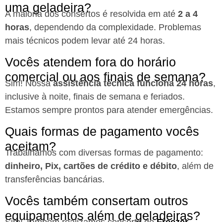
uma geladeira?
A maioria dos consertos é resolvida em até
2 a 4
horas
, dependendo da complexidade. Problemas
mais técnicos podem levar até 24 horas.
Vocês atendem fora do horário
comercial ou aos finais de semana?
Sim! Nossa
assistência técnica funciona 24 horas
,
inclusive à noite, finais de semana e feriados.
Estamos sempre prontos para atender emergências.
Quais formas de pagamento vocês
aceitam?
Trabalhamos com diversas formas de pagamento:
dinheiro, Pix, cartões de crédito e débito
, além de
transferências bancárias.
Vocês também consertam outros
equipamentos além de geladeiras?
Sim! Também realizamos conserto de
Freezer
,