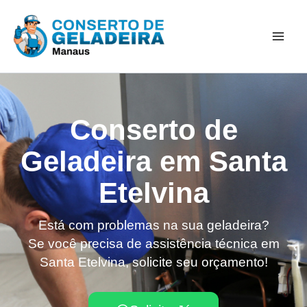
Ir
Mai
para
Men
o
conteúdo
Conserto de
Geladeira em Santa
Etelvina
Está com problemas na sua geladeira?
Se você precisa de assistência técnica em
Santa Etelvina, solicite seu orçamento!